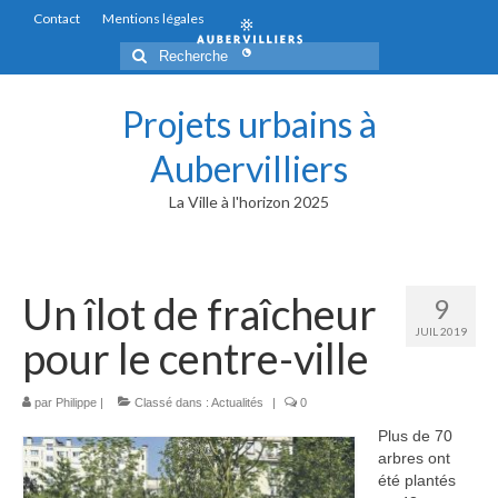
Contact
Mentions légales
Rechercher
:
Projets urbains à
Aubervilliers
La Ville à l'horizon 2025
Un îlot de fraîcheur
9
JUIL 2019
pour le centre-ville
par
Philippe
|
Classé dans :
Actualités
|
0
Plus de 70
arbres ont
été plantés