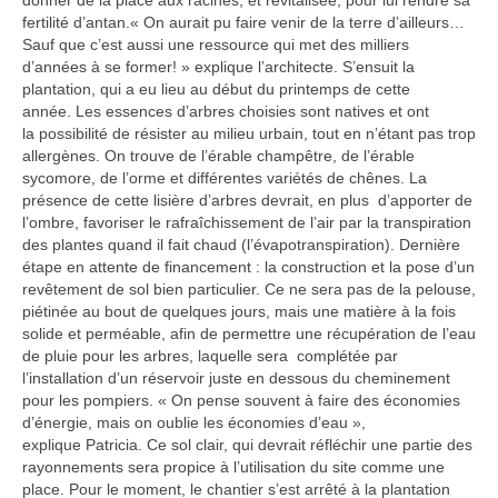
donner de la place aux racines, et revitalisée, pour lui rendre sa
fertilité d’antan.« On aurait pu faire venir de la terre d’ailleurs…
Sauf que c’est aussi une ressource qui met des milliers
d’années à se former! » explique l’architecte. S’ensuit la
plantation, qui a eu lieu au début du printemps de cette
année. Les essences d’arbres choisies sont natives et ont
la possibilité de résister au milieu urbain, tout en n’étant pas trop
allergènes. On trouve de l’érable champêtre, de l’érable
sycomore, de l’orme et différentes variétés de chênes. La
présence de cette lisière d’arbres devrait, en plus d’apporter de
l’ombre, favoriser le rafraîchissement de l’air par la transpiration
des plantes quand il fait chaud (l’évapotranspiration). Dernière
étape en attente de financement : la construction et la pose d’un
revêtement de sol bien particulier. Ce ne sera pas de la pelouse,
piétinée au bout de quelques jours, mais une matière à la fois
solide et perméable, afin de permettre une récupération de l’eau
de pluie pour les arbres, laquelle sera complétée par
l’installation d’un réservoir juste en dessous du cheminement
pour les pompiers. « On pense souvent à faire des économies
d’énergie, mais on oublie les économies d’eau »,
explique Patricia. Ce sol clair, qui devrait réfléchir une partie des
rayonnements sera propice à l’utilisation du site comme une
place. Pour le moment, le chantier s’est arrêté à la plantation