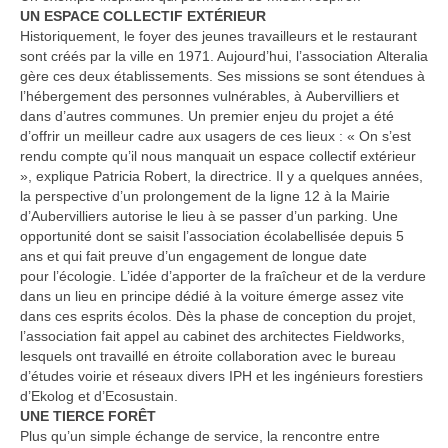
UN ESPACE COLLECTIF EXTÉRIEUR
Historiquement, le foyer des jeunes travailleurs et le restaurant
sont créés par la ville en 1971. Aujourd’hui, l’association Alteralia
gère ces deux établissements. Ses missions se sont étendues à
l’hébergement des personnes vulnérables, à Aubervilliers et
dans d’autres communes. Un premier enjeu du projet a été
d’offrir un meilleur cadre aux usagers de ces lieux : « On s’est
rendu compte qu’il nous manquait un espace collectif extérieur
», explique Patricia Robert, la directrice. Il y a quelques années,
la perspective d’un prolongement de la ligne 12 à la Mairie
d’Aubervilliers autorise le lieu à se passer d’un parking. Une
opportunité dont se saisit l’association écolabellisée depuis 5
ans et qui fait preuve d’un engagement de longue date
pour l’écologie. L’idée d’apporter de la fraîcheur et de la verdure
dans un lieu en principe dédié à la voiture émerge assez vite
dans ces esprits écolos. Dès la phase de conception du projet,
l’association fait appel au cabinet des architectes Fieldworks,
lesquels ont travaillé en étroite collaboration avec le bureau
d’études voirie et réseaux divers IPH et les ingénieurs forestiers
d’Ekolog et d’Ecosustain.
UNE TIERCE FORÊT
Plus qu’un simple échange de service, la rencontre entre