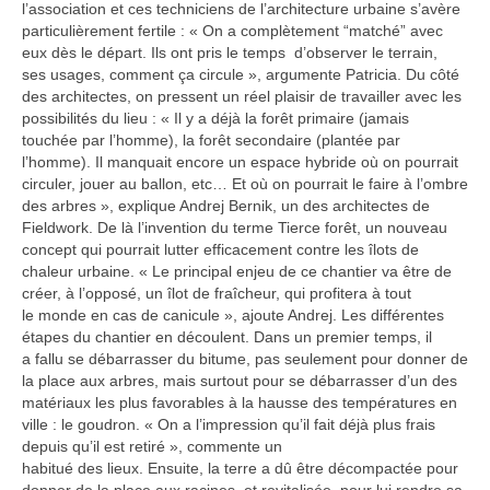
l’association et ces techniciens de l’architecture urbaine s’avère
particulièrement fertile : « On a complètement “matché” avec
eux dès le départ. Ils ont pris le temps d’observer le terrain,
ses usages, comment ça circule », argumente Patricia. Du côté
des architectes, on pressent un réel plaisir de travailler avec les
possibilités du lieu : « Il y a déjà la forêt primaire (jamais
touchée par l’homme), la forêt secondaire (plantée par
l’homme). Il manquait encore un espace hybride où on pourrait
circuler, jouer au ballon, etc… Et où on pourrait le faire à l’ombre
des arbres », explique Andrej Bernik, un des architectes de
Fieldwork. De là l’invention du terme Tierce forêt, un nouveau
concept qui pourrait lutter efficacement contre les îlots de
chaleur urbaine. « Le principal enjeu de ce chantier va être de
créer, à l’opposé, un îlot de fraîcheur, qui profitera à tout
le monde en cas de canicule », ajoute Andrej. Les différentes
étapes du chantier en découlent. Dans un premier temps, il
a fallu se débarrasser du bitume, pas seulement pour donner de
la place aux arbres, mais surtout pour se débarrasser d’un des
matériaux les plus favorables à la hausse des températures en
ville : le goudron. « On a l’impression qu’il fait déjà plus frais
depuis qu’il est retiré », commente un
habitué des lieux. Ensuite, la terre a dû être décompactée pour