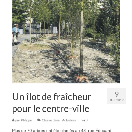
9
Un îlot de fraîcheur
JUIL 2019
pour le centre-ville
par
Philippe
|
Classé dans :
Actualités
|
0
Plus de 70 arbres ont été plantés au 43, rue Édouard