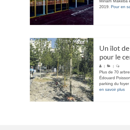
Miriam Makeba es
2019.
Pour en sa
Un îlot de
pour le ce
|
|
Plus de 70 arbre
Édouard Poisson 
parking du foyer
en savoir plus