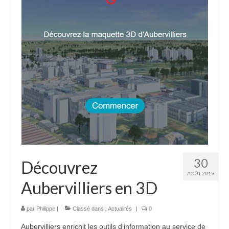
30
Découvrez
AOÛT 2019
Aubervilliers en 3D
par
Philippe
|
Classé dans :
Actualités
|
0
Aubervilliers enrichit les outils d’information au service de