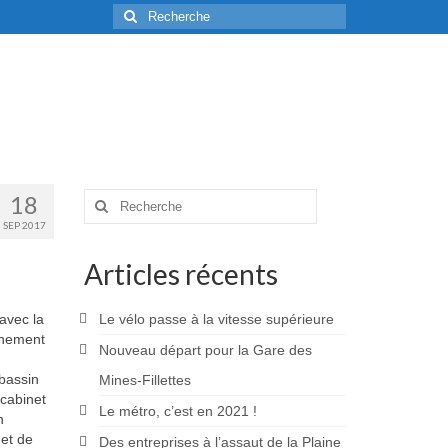
Rechercher
:
18
Rechercher
:
SEP 2017
Articles récents
 avec la
Le vélo passe à la vitesse supérieure
onnement
Nouveau départ pour la Gare des
 bassin
Mines-Fillettes
 cabinet
Le métro, c’est en 2021 !
n
get de
Des entreprises à l’assaut de la Plaine