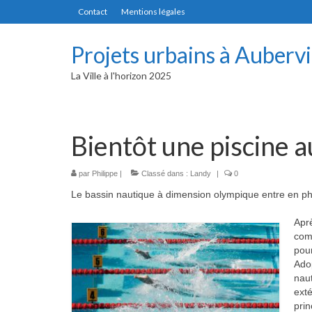
Contact
Mentions légales
Projets urbains à Aubervi
La Ville à l'horizon 2025
Bientôt une piscine a
par
Philippe
|
Classé dans :
Landy
|
0
Le bassin nautique à dimension olympique entre en ph
Aprè
comp
pour
Adop
naut
exté
prin