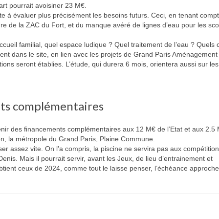
rt pourrait avoisiner 23 M€.
e à évaluer plus précisément les besoins futurs. Ceci, en tenant comp
e de la ZAC du Fort, et du manque avéré de lignes d’eau pour les sco
ccueil familial, quel espace ludique ? Quel traitement de l’eau ? Quels 
ment dans le site, en lien avec les projets de Grand Paris Aménagemen
ons seront établies. L’étude, qui durera 6 mois, orientera aussi sur les
nts complémentaires
obtenir des financements complémentaires aux 12 M€ de l’Etat et aux 2.5
n, la métropole du Grand Paris, Plaine Commune.
iser assez vite. On l’a compris, la piscine ne servira pas aux compétitio
enis. Mais il pourrait servir, avant les Jeux, de lieu d’entrainement et
obtient ceux de 2024, comme tout le laisse penser, l’échéance approche